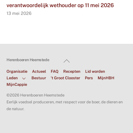
verantwoordelijk wethouder op 11 mei 2026
13 mei 2026
Back
Herenboeren Heemstede
To
Organisatie
Actueel
FAQ
Recepten
Lid worden
Top
Leden
Bestuur
‘t Groot Clooster
Pers
MijnHBH
MijnCappie
©2026 Herenboeren Heemstede
Eerlijk voedsel produceren, met respect voor de boer, de dieren en
de natuur.