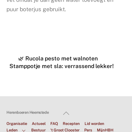
puur boterjus gebruikt.
🌿 Rucola pesto met walnoten
Stamppotje met sla: verrassend lekker!
Back
Herenboeren Heemstede
To
Organisatie
Actueel
FAQ
Recepten
Lid worden
Top
Leden
Bestuur
‘t Groot Clooster
Pers
MijnHBH